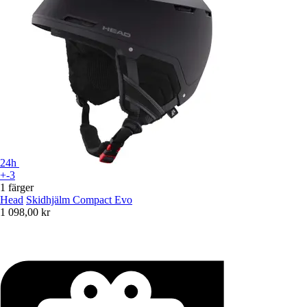
24h
+-3
1 färger
Head
Skidhjälm Compact Evo
1 098,00 kr