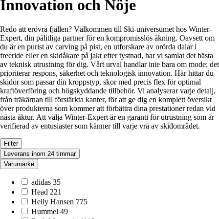
Innovation och Nöje
Redo att erövra fjällen? Välkommen till Ski-universumet hos Winter-
Expert, din pålitliga partner för en kompromisslös åkning. Oavsett om
du är en purist av carving på pist, en utforskare av orörda dalar i
freeride eller en skidåkare på jakt efter tystnad, har vi samlat det bästa
av teknisk utrustning för dig. Vårt urval handlar inte bara om mode; det
prioriterar respons, säkerhet och teknologisk innovation. Här hittar du
skidor som passar din kroppstyp, skor med precis flex för optimal
kraftöverföring och högskyddande tillbehör. Vi analyserar varje detalj,
från träkärnan till förstärkta kanter, för att ge dig en komplett översikt
över produkterna som kommer att förbättra dina prestationer redan vid
nästa åktur. Att välja Winter-Expert är en garanti för utrustning som är
verifierad av entusiaster som känner till varje vrå av skidområdet.
Filter
Leverans inom 24 timmar
Varumärke
adidas
35
Head
221
Helly Hansen
775
Hummel
49