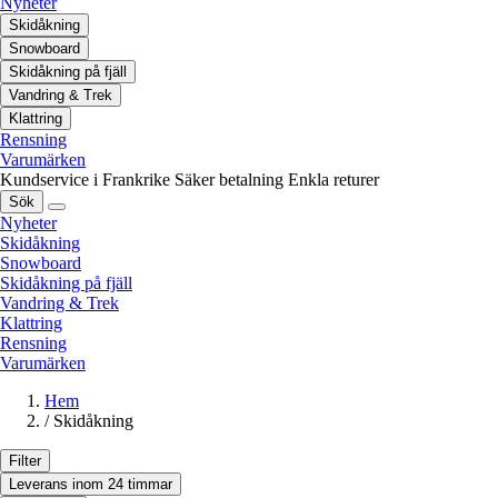
Nyheter
Skidåkning
Snowboard
Skidåkning på fjäll
Vandring & Trek
Klattring
Rensning
Varumärken
Kundservice i Frankrike
Säker betalning
Enkla returer
Sök
Nyheter
Skidåkning
Snowboard
Skidåkning på fjäll
Vandring & Trek
Klattring
Rensning
Varumärken
Hem
/
Skidåkning
Filter
Leverans inom 24 timmar