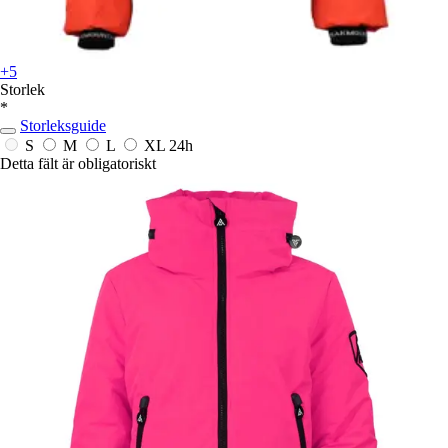
+5
Storlek
*
Storleksguide
S
M
L
XL
24h
Detta fält är obligatoriskt