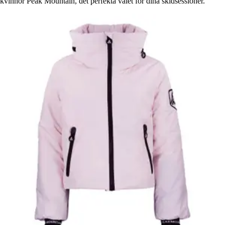
kvinnor Peak Mountain, det perfekta valet för dina skidsessioner.