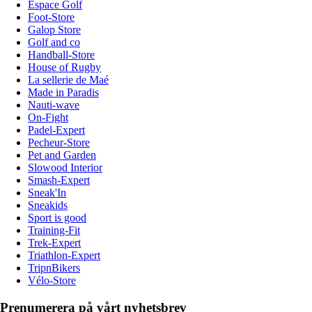
Espace Golf
Foot-Store
Galop Store
Golf and co
Handball-Store
House of Rugby
La sellerie de Maé
Made in Paradis
Nauti-wave
On-Fight
Padel-Expert
Pecheur-Store
Pet and Garden
Slowood Interior
Smash-Expert
Sneak'In
Sneakids
Sport is good
Training-Fit
Trek-Expert
Triathlon-Expert
TripnBikers
Vélo-Store
Prenumerera på vårt nyhetsbrev