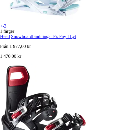
+-3
1 färger
Head
Snowboardbindningar Fx Fay I Lyt
Från
1 977,00 kr
1 470,00 kr