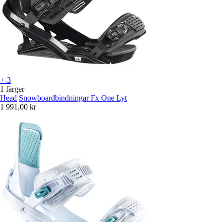
+-3
1 färger
Head
Snowboardbindningar Fx One Lyt
1 991,00 kr