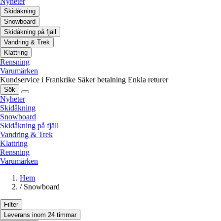
Nyheter
Skidåkning
Snowboard
Skidåkning på fjäll
Vandring & Trek
Klattring
Rensning
Varumärken
Kundservice i Frankrike
Säker betalning
Enkla returer
Sök
Nyheter
Skidåkning
Snowboard
Skidåkning på fjäll
Vandring & Trek
Klattring
Rensning
Varumärken
Hem
/
Snowboard
Filter
Leverans inom 24 timmar