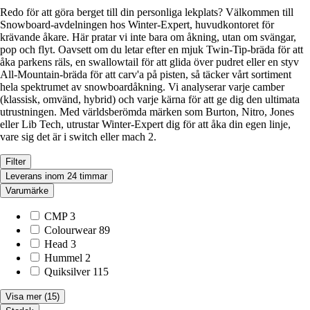
Redo för att göra berget till din personliga lekplats? Välkommen till
Snowboard-avdelningen hos Winter-Expert, huvudkontoret för
krävande åkare. Här pratar vi inte bara om åkning, utan om svängar,
pop och flyt. Oavsett om du letar efter en mjuk Twin-Tip-bräda för att
åka parkens räls, en swallowtail för att glida över pudret eller en styv
All-Mountain-bräda för att carv'a på pisten, så täcker vårt sortiment
hela spektrumet av snowboardåkning. Vi analyserar varje camber
(klassisk, omvänd, hybrid) och varje kärna för att ge dig den ultimata
utrustningen. Med världsberömda märken som Burton, Nitro, Jones
eller Lib Tech, utrustar Winter-Expert dig för att åka din egen linje,
vare sig det är i switch eller mach 2.
Filter
Leverans inom 24 timmar
Varumärke
CMP
3
Colourwear
89
Head
3
Hummel
2
Quiksilver
115
Visa mer
(15)