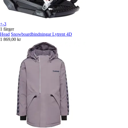
+-3
1 färger
Head
Snowboardbindningar Lytrent 4D
1 869,00 kr