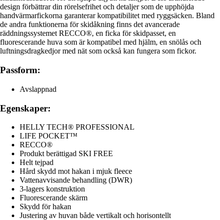
design förbättrar din rörelsefrihet och detaljer som de upphöjda
handvärmarfickorna garanterar kompatibilitet med ryggsäcken. Bland
de andra funktionerna för skidåkning finns det avancerade
räddningssystemet RECCO®, en ficka för skidpasset, en
fluorescerande huva som är kompatibel med hjälm, en snölås och
luftningsdragkedjor med nät som också kan fungera som fickor.
Passform:
Avslappnad
Egenskaper:
HELLY TECH® PROFESSIONAL
LIFE POCKET™
RECCO®
Produkt berättigad SKI FREE
Helt tejpad
Hård skydd mot hakan i mjuk fleece
Vattenavvisande behandling (DWR)
3-lagers konstruktion
Fluorescerande skärm
Skydd för hakan
Justering av huvan både vertikalt och horisontellt