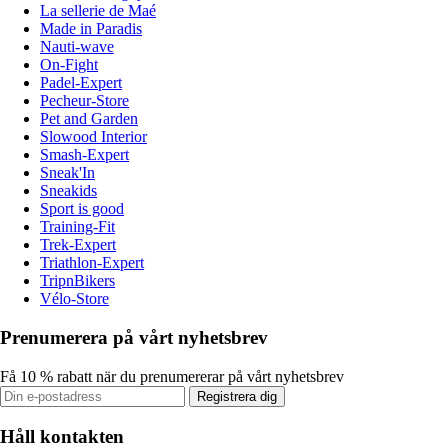
La sellerie de Maé
Made in Paradis
Nauti-wave
On-Fight
Padel-Expert
Pecheur-Store
Pet and Garden
Slowood Interior
Smash-Expert
Sneak'In
Sneakids
Sport is good
Training-Fit
Trek-Expert
Triathlon-Expert
TripnBikers
Vélo-Store
Prenumerera på vårt nyhetsbrev
Få 10 % rabatt när du prenumererar på vårt nyhetsbrev
Registrera dig
Håll kontakten