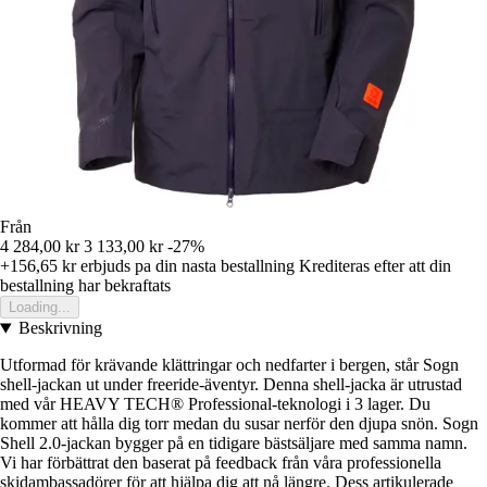
Från
4 284,00 kr
3 133,00 kr
-27%
+156,65 kr
erbjuds pa din nasta bestallning
Krediteras efter att din
bestallning har bekraftats
Loading...
Beskrivning
Utformad för krävande klättringar och nedfarter i bergen, står Sogn
shell-jackan ut under freeride-äventyr. Denna shell-jacka är utrustad
med vår HEAVY TECH® Professional-teknologi i 3 lager. Du
kommer att hålla dig torr medan du susar nerför den djupa snön. Sogn
Shell 2.0-jackan bygger på en tidigare bästsäljare med samma namn.
Vi har förbättrat den baserat på feedback från våra professionella
skidambassadörer för att hjälpa dig att nå längre. Dess artikulerade