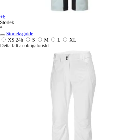
+6
Storlek
*
Storleksguide
XS
24h
S
M
L
XL
Detta fält är obligatoriskt