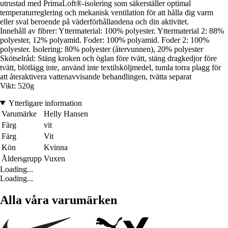
utrustad med PrimaLoft®-isolering som säkerställer optimal
temperaturreglering och mekanisk ventilation för att hålla dig varm
eller sval beroende på väderförhållandena och din aktivitet.
Innehåll av fibrer: Yttermaterial: 100% polyester. Yttermaterial 2: 88%
polyester, 12% polyamid. Foder: 100% polyamid. Foder 2: 100%
polyester. Isolering: 80% polyester (återvunnen), 20% polyester
Skötselråd: Stäng kroken och öglan före tvätt, stäng dragkedjor före
tvätt, blötlägg inte, använd inte textilsköljmedel, tumla torra plagg för
att återaktivera vattenavvisande behandlingen, tvätta separat
Vikt: 520g
Ytterligare information
Varumärke
Helly Hansen
Färg
vit
Färg
Vit
Kön
Kvinna
Åldersgrupp
Vuxen
Loading...
Loading...
Alla våra varumärken