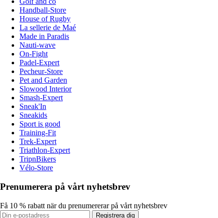
Golf and co
Handball-Store
House of Rugby
La sellerie de Maé
Made in Paradis
Nauti-wave
On-Fight
Padel-Expert
Pecheur-Store
Pet and Garden
Slowood Interior
Smash-Expert
Sneak'In
Sneakids
Sport is good
Training-Fit
Trek-Expert
Triathlon-Expert
TripnBikers
Vélo-Store
Prenumerera på vårt nyhetsbrev
Få 10 % rabatt när du prenumererar på vårt nyhetsbrev
Registrera dig