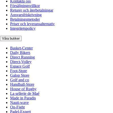
Kontakta oss
Försäljningsvillkor
Returer och återbetalningar
Ansvarsfriskrivning
Betalningsmetoder
Priser och leveransalternativ
Integritetspolicy
Våra butiker
Basket-Center
Daily Bikers
Direct Running
Direct-Volley
Espace Golf
Foot-Store
Galop Store
Golf and co
Handball-Store
House of Rugby
La sellerie de Maé
Made in Paradis
Nauti-wave
On-Fight
Padel-Expert