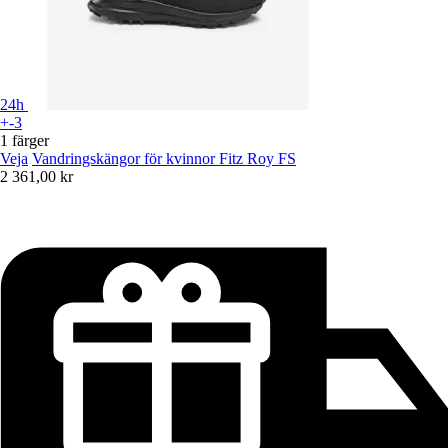
24h
+-3
1 färger
Veja
Vandringskängor för kvinnor Fitz Roy FS
2 361,00 kr