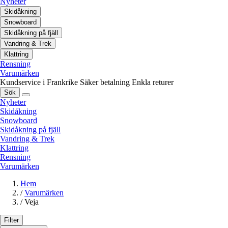
Nyheter
Skidåkning
Snowboard
Skidåkning på fjäll
Vandring & Trek
Klattring
Rensning
Varumärken
Kundservice i Frankrike
Säker betalning
Enkla returer
Sök
Nyheter
Skidåkning
Snowboard
Skidåkning på fjäll
Vandring & Trek
Klattring
Rensning
Varumärken
Hem
/
Varumärken
/
Veja
Filter