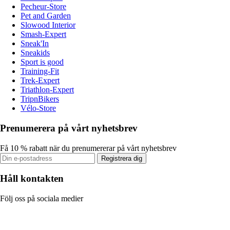
Pecheur-Store
Pet and Garden
Slowood Interior
Smash-Expert
Sneak'In
Sneakids
Sport is good
Training-Fit
Trek-Expert
Triathlon-Expert
TripnBikers
Vélo-Store
Prenumerera på vårt nyhetsbrev
Få 10 % rabatt när du prenumererar på vårt nyhetsbrev
Registrera dig
Håll kontakten
Följ oss på sociala medier