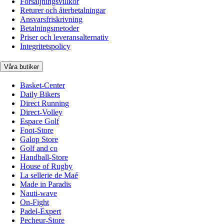
Försäljningsvillkor
Returer och återbetalningar
Ansvarsfriskrivning
Betalningsmetoder
Priser och leveransalternativ
Integritetspolicy
Våra butiker
Basket-Center
Daily Bikers
Direct Running
Direct-Volley
Espace Golf
Foot-Store
Galop Store
Golf and co
Handball-Store
House of Rugby
La sellerie de Maé
Made in Paradis
Nauti-wave
On-Fight
Padel-Expert
Pecheur-Store