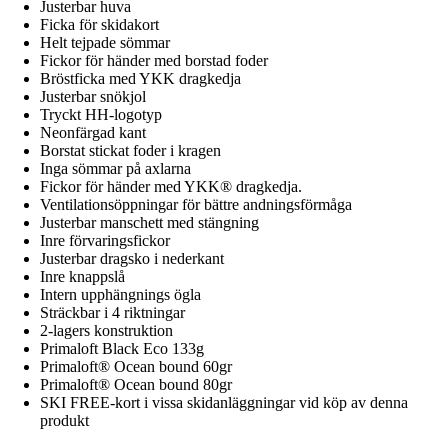
Justerbar huva
Ficka för skidakort
Helt tejpade sömmar
Fickor för händer med borstad foder
Bröstficka med YKK dragkedja
Justerbar snökjol
Tryckt HH-logotyp
Neonfärgad kant
Borstat stickat foder i kragen
Inga sömmar på axlarna
Fickor för händer med YKK® dragkedja.
Ventilationsöppningar för bättre andningsförmåga
Justerbar manschett med stängning
Inre förvaringsfickor
Justerbar dragsko i nederkant
Inre knappslå
Intern upphängnings ögla
Sträckbar i 4 riktningar
2-lagers konstruktion
Primaloft Black Eco 133g
Primaloft® Ocean bound 60gr
Primaloft® Ocean bound 80gr
SKI FREE-kort i vissa skidanläggningar vid köp av denna
produkt