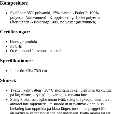
Komposition:
Skalfiber: 85% polyamid, 15% elastan - Foder 2: 100%
polyester (återvunnen) - Kroppisolering: 100% polyester
(återvunnen) - Isolering: 100% polyester (återvunnen)
Certifieringar:
bluesign produkt
PFC-fri
Oceanbound återvunna material
Specifikationer:
Innersöm CB: 75,5 cm
Skötsel:
Tvätta i kallt vatten - 30° C skonsam cykel, blek inte, torktumla
på låg värme, stryk på låg värme, kemtvätta inte.
Stäng krokar och öglor innan tvätt, stäng dragkedjor innan tvätt,
använd inte mjukmedel, ta snabbt ut ur tvättmaskinen, viss
blekning kan uppträda på klara färger, torktumla plagget för att
återaktivera vattenavvisande behandlingen, tvätta mörka färger