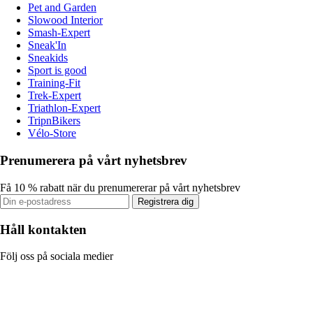
Pet and Garden
Slowood Interior
Smash-Expert
Sneak'In
Sneakids
Sport is good
Training-Fit
Trek-Expert
Triathlon-Expert
TripnBikers
Vélo-Store
Prenumerera på vårt nyhetsbrev
Få 10 % rabatt när du prenumererar på vårt nyhetsbrev
Registrera dig
Håll kontakten
Följ oss på sociala medier