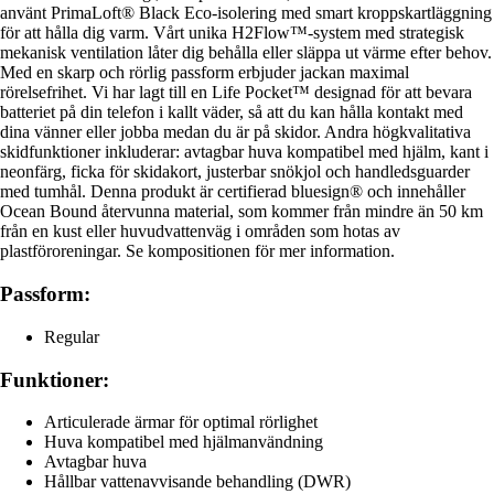
använt PrimaLoft® Black Eco-isolering med smart kroppskartläggning
för att hålla dig varm. Vårt unika H2Flow™-system med strategisk
mekanisk ventilation låter dig behålla eller släppa ut värme efter behov.
Med en skarp och rörlig passform erbjuder jackan maximal
rörelsefrihet. Vi har lagt till en Life Pocket™ designad för att bevara
batteriet på din telefon i kallt väder, så att du kan hålla kontakt med
dina vänner eller jobba medan du är på skidor. Andra högkvalitativa
skidfunktioner inkluderar: avtagbar huva kompatibel med hjälm, kant i
neonfärg, ficka för skidakort, justerbar snökjol och handledsguarder
med tumhål. Denna produkt är certifierad bluesign® och innehåller
Ocean Bound återvunna material, som kommer från mindre än 50 km
från en kust eller huvudvattenväg i områden som hotas av
plastföroreningar. Se kompositionen för mer information.
Passform:
Regular
Funktioner:
Articulerade ärmar för optimal rörlighet
Huva kompatibel med hjälmanvändning
Avtagbar huva
Hållbar vattenavvisande behandling (DWR)