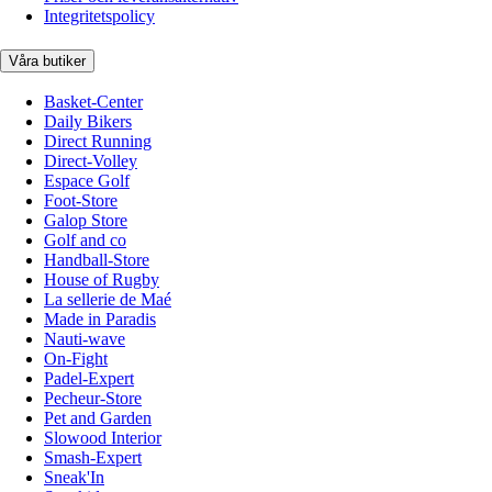
Integritetspolicy
Våra butiker
Basket-Center
Daily Bikers
Direct Running
Direct-Volley
Espace Golf
Foot-Store
Galop Store
Golf and co
Handball-Store
House of Rugby
La sellerie de Maé
Made in Paradis
Nauti-wave
On-Fight
Padel-Expert
Pecheur-Store
Pet and Garden
Slowood Interior
Smash-Expert
Sneak'In