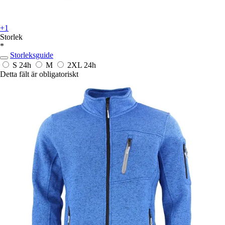
+1
Storlek
*
Storleksguide
S
24h
M
2XL
24h
Detta fält är obligatoriskt