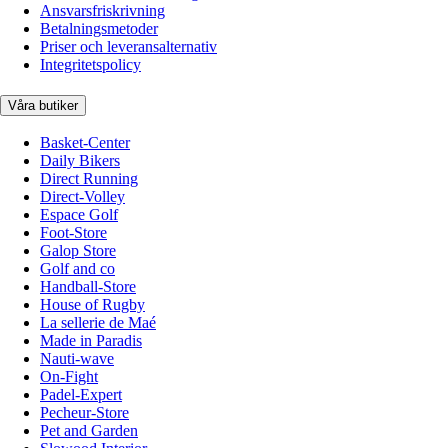
Ansvarsfriskrivning
Betalningsmetoder
Priser och leveransalternativ
Integritetspolicy
Våra butiker
Basket-Center
Daily Bikers
Direct Running
Direct-Volley
Espace Golf
Foot-Store
Galop Store
Golf and co
Handball-Store
House of Rugby
La sellerie de Maé
Made in Paradis
Nauti-wave
On-Fight
Padel-Expert
Pecheur-Store
Pet and Garden