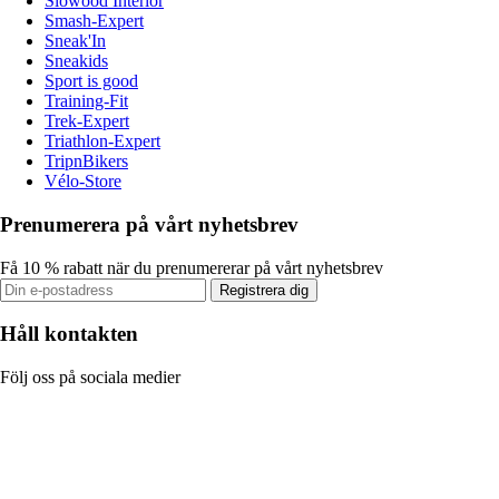
Slowood Interior
Smash-Expert
Sneak'In
Sneakids
Sport is good
Training-Fit
Trek-Expert
Triathlon-Expert
TripnBikers
Vélo-Store
Prenumerera på vårt nyhetsbrev
Få 10 % rabatt när du prenumererar på vårt nyhetsbrev
Registrera dig
Håll kontakten
Följ oss på sociala medier