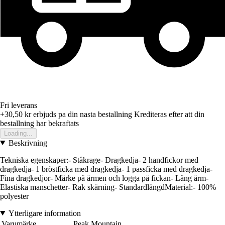
Fri leverans
+30,50 kr
erbjuds pa din nasta bestallning
Krediteras efter att din
bestallning har bekraftats
Loading...
Beskrivning
Tekniska egenskaper:- Ståkrage- Dragkedja- 2 handfickor med
dragkedja- 1 bröstficka med dragkedja- 1 passficka med dragkedja-
Fina dragkedjor- Märke på ärmen och logga på fickan- Lång ärm-
Elastiska manschetter- Rak skärning- StandardlängdMaterial:- 100%
polyester
Ytterligare information
Varumärke
Peak Mountain