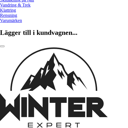
Vandring & Trek
Klattring
Rensning
Varumärken
Lägger till i kundvagnen...