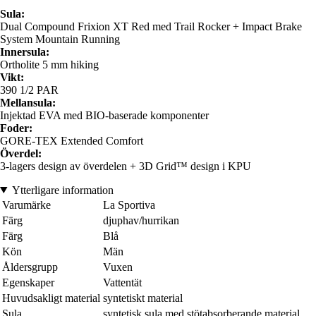
Sula:
Dual Compound Frixion XT Red med Trail Rocker + Impact Brake
System Mountain Running
Innersula:
Ortholite 5 mm hiking
Vikt:
390 1/2 PAR
Mellansula:
Injektad EVA med BIO-baserade komponenter
Foder:
GORE-TEX Extended Comfort
Överdel:
3-lagers design av överdelen + 3D Grid™ design i KPU
Ytterligare information
Varumärke
La Sportiva
Färg
djuphav/hurrikan
Färg
Blå
Kön
Män
Åldersgrupp
Vuxen
Egenskaper
Vattentät
Huvudsakligt material
syntetiskt material
Sula
syntetisk sula med stötabsorberande material