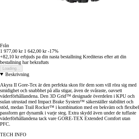
Från
1 977,00 kr
1 642,00 kr
-17%
+82,10 kr
erbjuds pa din nasta bestallning
Krediteras efter att din
bestallning har bekraftats
Loading...
Beskrivning
Akyra II Gore-Tex är den perfekta skon för dem som vill röra sig med
smidighet och snabbhet på alla stigar, även de svåraste, oavsett
väderförhållandena. Den 3D Grid™ designade överdelen i KPU och
sulan utrustad med Impact Brake System™ säkerställer stabilitet och
stöd, medan Trail Rocker™ i kombination med en bekväm och flexibel
passform ger dynamik i varje steg. Extra skydd även under de tuffaste
väderförhållandena tack vare GORE-TEX Extended Comfort utan
PFC.
TECH INFO