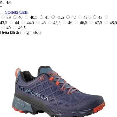
Storlek
*
Storleksguide
39
40
40,5
41
41,5
42
42,5
43
43,5
44
44,5
45
45,5
46
46,5
47,5
48,5
49
49,5
Detta fält är obligatoriskt