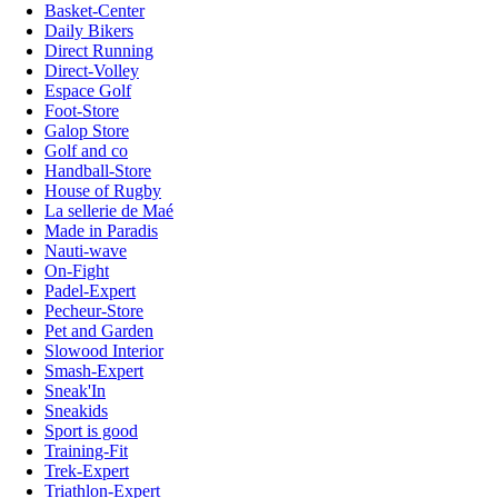
Basket-Center
Daily Bikers
Direct Running
Direct-Volley
Espace Golf
Foot-Store
Galop Store
Golf and co
Handball-Store
House of Rugby
La sellerie de Maé
Made in Paradis
Nauti-wave
On-Fight
Padel-Expert
Pecheur-Store
Pet and Garden
Slowood Interior
Smash-Expert
Sneak'In
Sneakids
Sport is good
Training-Fit
Trek-Expert
Triathlon-Expert