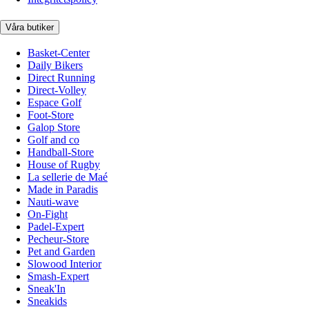
Våra butiker
Basket-Center
Daily Bikers
Direct Running
Direct-Volley
Espace Golf
Foot-Store
Galop Store
Golf and co
Handball-Store
House of Rugby
La sellerie de Maé
Made in Paradis
Nauti-wave
On-Fight
Padel-Expert
Pecheur-Store
Pet and Garden
Slowood Interior
Smash-Expert
Sneak'In
Sneakids