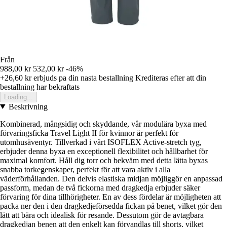
Från
988,00 kr
532,00 kr
-46%
+26,60 kr
erbjuds pa din nasta bestallning
Krediteras efter att din
bestallning har bekraftats
Loading...
Beskrivning
Kombinerad, mångsidig och skyddande, vår modulära byxa med
förvaringsficka Travel Light II för kvinnor är perfekt för
utomhusäventyr. Tillverkad i vårt ISOFLEX Active-stretch tyg,
erbjuder denna byxa en exceptionell flexibilitet och hållbarhet för
maximal komfort. Håll dig torr och bekväm med detta lätta byxas
snabba torkegenskaper, perfekt för att vara aktiv i alla
väderförhållanden. Den delvis elastiska midjan möjliggör en anpassad
passform, medan de två fickorna med dragkedja erbjuder säker
förvaring för dina tillhörigheter. En av dess fördelar är möjligheten att
packa ner den i den dragkedjeförsedda fickan på benet, vilket gör den
lätt att bära och idealisk för resande. Dessutom gör de avtagbara
dragkedjan benen att den enkelt kan förvandlas till shorts, vilket