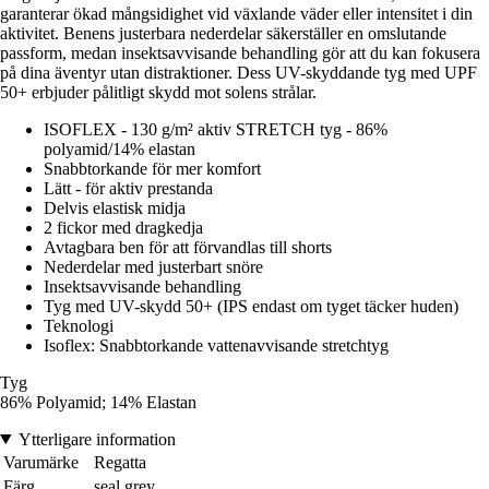
garanterar ökad mångsidighet vid växlande väder eller intensitet i din
aktivitet. Benens justerbara nederdelar säkerställer en omslutande
passform, medan insektsavvisande behandling gör att du kan fokusera
på dina äventyr utan distraktioner. Dess UV-skyddande tyg med UPF
50+ erbjuder pålitligt skydd mot solens strålar.
ISOFLEX - 130 g/m² aktiv STRETCH tyg - 86%
polyamid/14% elastan
Snabbtorkande för mer komfort
Lätt - för aktiv prestanda
Delvis elastisk midja
2 fickor med dragkedja
Avtagbara ben för att förvandlas till shorts
Nederdelar med justerbart snöre
Insektsavvisande behandling
Tyg med UV-skydd 50+ (IPS endast om tyget täcker huden)
Teknologi
Isoflex: Snabbtorkande vattenavvisande stretchtyg
Tyg
86% Polyamid; 14% Elastan
Ytterligare information
Varumärke
Regatta
Färg
seal grey