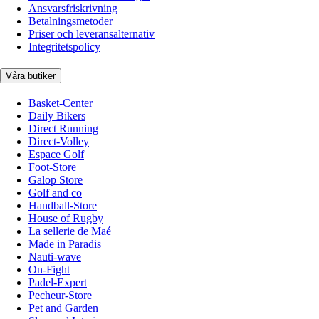
Ansvarsfriskrivning
Betalningsmetoder
Priser och leveransalternativ
Integritetspolicy
Våra butiker
Basket-Center
Daily Bikers
Direct Running
Direct-Volley
Espace Golf
Foot-Store
Galop Store
Golf and co
Handball-Store
House of Rugby
La sellerie de Maé
Made in Paradis
Nauti-wave
On-Fight
Padel-Expert
Pecheur-Store
Pet and Garden