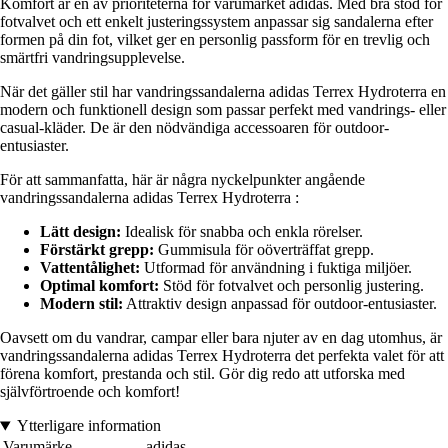
Komfort är en av prioriteterna för varumärket adidas. Med bra stöd för
fotvalvet och ett enkelt justeringssystem anpassar sig sandalerna efter
formen på din fot, vilket ger en personlig passform för en trevlig och
smärtfri vandringsupplevelse.
När det gäller stil har vandringssandalerna adidas Terrex Hydroterra en
modern och funktionell design som passar perfekt med vandrings- eller
casual-kläder. De är den nödvändiga accessoaren för outdoor-
entusiaster.
För att sammanfatta, här är några nyckelpunkter angående
vandringssandalerna adidas Terrex Hydroterra :
Lätt design:
Idealisk för snabba och enkla rörelser.
Förstärkt grepp:
Gummisula för oöverträffat grepp.
Vattentålighet:
Utformad för användning i fuktiga miljöer.
Optimal komfort:
Stöd för fotvalvet och personlig justering.
Modern stil:
Attraktiv design anpassad för outdoor-entusiaster.
Oavsett om du vandrar, campar eller bara njuter av en dag utomhus, är
vandringssandalerna adidas Terrex Hydroterra det perfekta valet för att
förena komfort, prestanda och stil. Gör dig redo att utforska med
självförtroende och komfort!
Ytterligare information
Varumärke
adidas