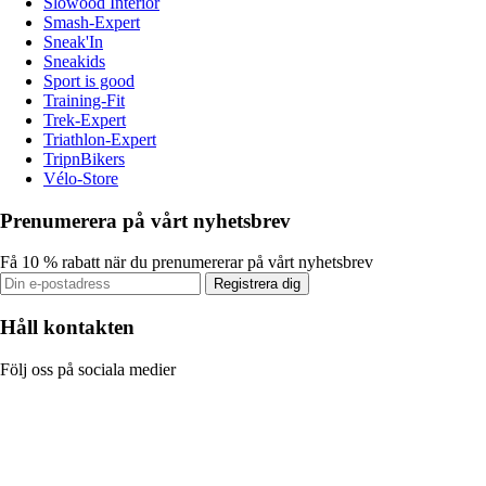
Slowood Interior
Smash-Expert
Sneak'In
Sneakids
Sport is good
Training-Fit
Trek-Expert
Triathlon-Expert
TripnBikers
Vélo-Store
Prenumerera på vårt nyhetsbrev
Få 10 % rabatt när du prenumererar på vårt nyhetsbrev
Registrera dig
Håll kontakten
Följ oss på sociala medier