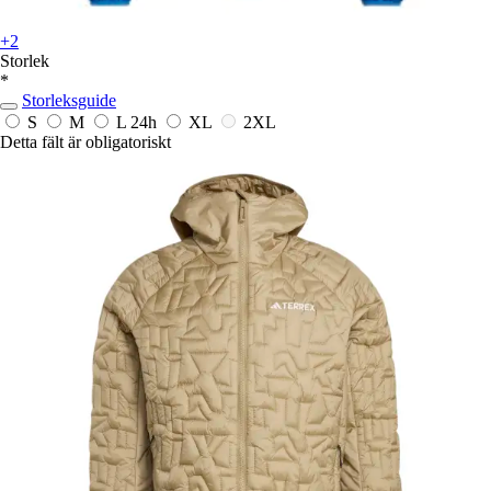
+2
Storlek
*
Storleksguide
S
M
L
24h
XL
2XL
Detta fält är obligatoriskt