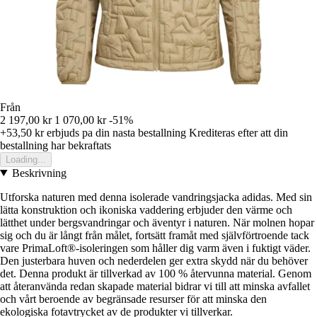
Från
2 197,00 kr
1 070,00 kr
-51%
+53,50 kr
erbjuds pa din nasta bestallning
Krediteras efter att din
bestallning har bekraftats
Loading...
Beskrivning
Utforska naturen med denna isolerade vandringsjacka adidas. Med sin
lätta konstruktion och ikoniska vaddering erbjuder den värme och
lätthet under bergsvandringar och äventyr i naturen. När molnen hopar
sig och du är långt från målet, fortsätt framåt med självförtroende tack
vare PrimaLoft®-isoleringen som håller dig varm även i fuktigt väder.
Den justerbara huven och nederdelen ger extra skydd när du behöver
det. Denna produkt är tillverkad av 100 % återvunna material. Genom
att återanvända redan skapade material bidrar vi till att minska avfallet
och vårt beroende av begränsade resurser för att minska den
ekologiska fotavtrycket av de produkter vi tillverkar.