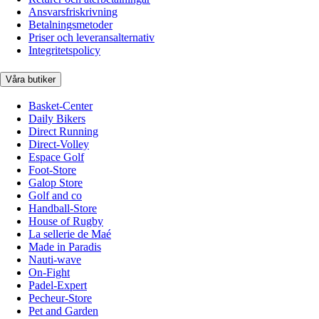
Ansvarsfriskrivning
Betalningsmetoder
Priser och leveransalternativ
Integritetspolicy
Våra butiker
Basket-Center
Daily Bikers
Direct Running
Direct-Volley
Espace Golf
Foot-Store
Galop Store
Golf and co
Handball-Store
House of Rugby
La sellerie de Maé
Made in Paradis
Nauti-wave
On-Fight
Padel-Expert
Pecheur-Store
Pet and Garden