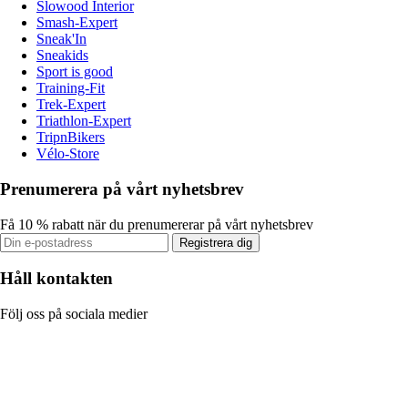
Slowood Interior
Smash-Expert
Sneak'In
Sneakids
Sport is good
Training-Fit
Trek-Expert
Triathlon-Expert
TripnBikers
Vélo-Store
Prenumerera på vårt nyhetsbrev
Få 10 % rabatt när du prenumererar på vårt nyhetsbrev
Registrera dig
Håll kontakten
Följ oss på sociala medier