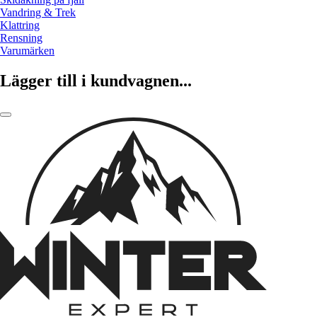
Vandring & Trek
Klattring
Rensning
Varumärken
Lägger till i kundvagnen...