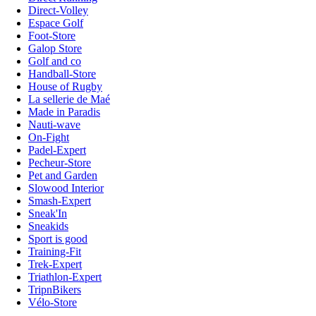
Direct-Volley
Espace Golf
Foot-Store
Galop Store
Golf and co
Handball-Store
House of Rugby
La sellerie de Maé
Made in Paradis
Nauti-wave
On-Fight
Padel-Expert
Pecheur-Store
Pet and Garden
Slowood Interior
Smash-Expert
Sneak'In
Sneakids
Sport is good
Training-Fit
Trek-Expert
Triathlon-Expert
TripnBikers
Vélo-Store