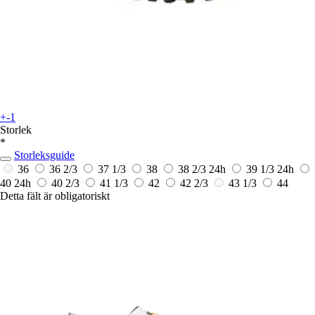
+-1
Storlek
*
Storleksguide
36
36 2/3
37 1/3
38
38 2/3
24h
39 1/3
24h
40
24h
40 2/3
41 1/3
42
42 2/3
43 1/3
44
Detta fält är obligatoriskt