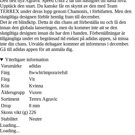
Den helt nya Agravic Speed Ultra 2 tar din hastighet till nästa nivå.
Upptäck den snart. Du kanske får en skymt av den med Team
TERREX under deras lopp genom Chamonix, i förbifarten. Men den
slutgiltiga designen förblir hemlig fram till december.
Det är ett blindköp. Detta är din chans att förbeställa nu och få den
innan den globala lanseringen, men du kommer inte att se den
slutgiltiga designen innan du har den i handen. Förbeställningar är
tillgängliga under en begränsad tid endast på adidas appen, så missa
inte din chans. Utvalda deltagare kommer att informeras i december.
Gå till adidas appen för att anmäla dig.
Ytterligare information
Varumärke
adidas
Färg
ftwwht/impora/refsil
Färg
Vit
Kön
Kvinna
Åldersgrupp
Vuxen
Sortiment
Terrex Agravic
Drop
8 mm
Skons vikt (g)
226
Stabilitet
Neutre
Loading...
Loading...