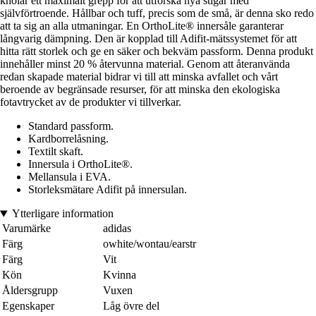
knölar ett maximalt grepp för att utforska nya stigar med
självförtroende. Hållbar och tuff, precis som de små, är denna sko redo
att ta sig an alla utmaningar. En OrthoLite® innersåle garanterar
långvarig dämpning. Den är kopplad till Adifit-mätssystemet för att
hitta rätt storlek och ge en säker och bekväm passform. Denna produkt
innehåller minst 20 % återvunna material. Genom att återanvända
redan skapade material bidrar vi till att minska avfallet och vårt
beroende av begränsade resurser, för att minska den ekologiska
fotavtrycket av de produkter vi tillverkar.
Standard passform.
Kardborrelåsning.
Textilt skaft.
Innersula i OrthoLite®.
Mellansula i EVA.
Storleksmätare Adifit på innersulan.
Ytterligare information
Varumärke
adidas
Färg
owhite/wontau/earstr
Färg
Vit
Kön
Kvinna
Åldersgrupp
Vuxen
Egenskaper
Låg övre del