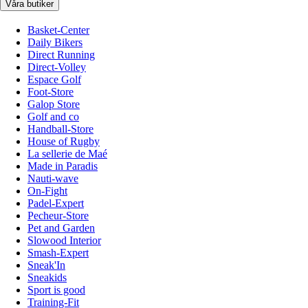
Våra butiker
Basket-Center
Daily Bikers
Direct Running
Direct-Volley
Espace Golf
Foot-Store
Galop Store
Golf and co
Handball-Store
House of Rugby
La sellerie de Maé
Made in Paradis
Nauti-wave
On-Fight
Padel-Expert
Pecheur-Store
Pet and Garden
Slowood Interior
Smash-Expert
Sneak'In
Sneakids
Sport is good
Training-Fit