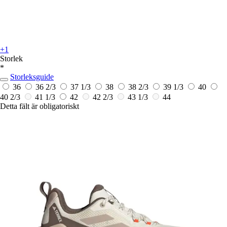
+1
Storlek
*
Storleksguide
36
36 2/3
37 1/3
38
38 2/3
39 1/3
40
40 2/3
41 1/3
42
42 2/3
43 1/3
44
Detta fält är obligatoriskt