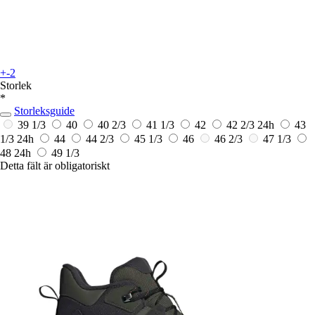
+-2
Storlek
*
Storleksguide
39 1/3
40
40 2/3
41 1/3
42
42 2/3
24h
43
1/3
24h
44
44 2/3
45 1/3
46
46 2/3
47 1/3
48
24h
49 1/3
Detta fält är obligatoriskt