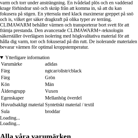
varm och torr under ansträngning. En tvådelad plös och en vadderad
krage förhindrar snö och skräp från att komma in, så att du kan
fokusera på stigen. En yttersula med klack maximerar greppet på snö
och is, vilket ger säker dragkraft på olika typer av terräng.
CLIMAWARM behåller värmen och transporterar bort svett för att
främja prestanda. Den avancerade CLIMAWARM+-teknologin
säkerställer överlägsen isolering med högkvalitativa material för att
hålla dig varm, torr och fokuserad på din rutt. De isolerande materialen
bevarar värmen för optimal kroppstemperatur.
Ytterligare information
Varumärke
adidas
Färg
ngtcar/olistr/cblack
Färg
Grön
Kön
Män
Åldersgrupp
Vuxen
Egenskaper
Mellanhög överdel
Huvudsakligt material
Syntetiskt material / textil
Sula
broddar
Loading...
Loading...
Alla våra varumärken