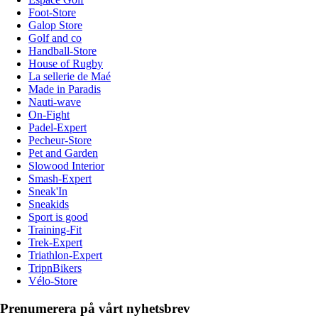
Foot-Store
Galop Store
Golf and co
Handball-Store
House of Rugby
La sellerie de Maé
Made in Paradis
Nauti-wave
On-Fight
Padel-Expert
Pecheur-Store
Pet and Garden
Slowood Interior
Smash-Expert
Sneak'In
Sneakids
Sport is good
Training-Fit
Trek-Expert
Triathlon-Expert
TripnBikers
Vélo-Store
Prenumerera på vårt nyhetsbrev