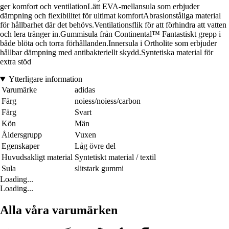
ger komfort och ventilationLätt EVA-mellansula som erbjuder
dämpning och flexibilitet för ultimat komfortAbrasionståliga material
för hållbarhet där det behövs.Ventilationsflik för att förhindra att vatten
och lera tränger in.Gummisula från Continental™ Fantastiskt grepp i
både blöta och torra förhållanden.Innersula i Ortholite som erbjuder
hållbar dämpning med antibakteriellt skydd.Syntetiska material för
extra stöd
Ytterligare information
Varumärke
adidas
Färg
noiess/noiess/carbon
Färg
Svart
Kön
Män
Åldersgrupp
Vuxen
Egenskaper
Låg övre del
Huvudsakligt material
Syntetiskt material / textil
Sula
slitstark gummi
Loading...
Loading...
Alla våra varumärken