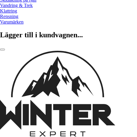
Vandring & Trek
Klattring
Rensning
Varumärken
Lägger till i kundvagnen...