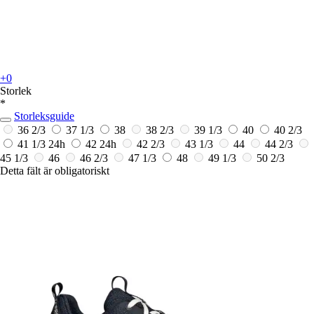
+0
Storlek
*
Storleksguide
36 2/3
37 1/3
38
38 2/3
39 1/3
40
40 2/3
41 1/3
24h
42
24h
42 2/3
43 1/3
44
44 2/3
45 1/3
46
46 2/3
47 1/3
48
49 1/3
50 2/3
Detta fält är obligatoriskt