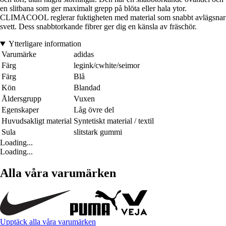
en slitbana som ger maximalt grepp på blöta eller hala ytor.
CLIMACOOL reglerar fuktigheten med material som snabbt avlägsnar
svett. Dess snabbtorkande fibrer ger dig en känsla av fräschör.
Ytterligare information
Varumärke
adidas
Färg
legink/cwhite/seimor
Färg
Blå
Kön
Blandad
Åldersgrupp
Vuxen
Egenskaper
Låg övre del
Huvudsakligt material
Syntetiskt material / textil
Sula
slitstark gummi
Loading...
Loading...
Alla våra varumärken
Upptäck alla våra varumärken