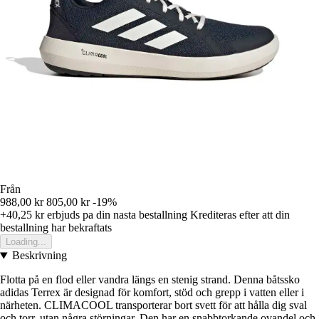
Från
988,00 kr
805,00 kr
-19%
+40,25 kr
erbjuds pa din nasta bestallning
Krediteras efter att din
bestallning har bekraftats
Loading...
Beskrivning
Flotta på en flod eller vandra längs en stenig strand. Denna båtssko
adidas Terrex är designad för komfort, stöd och grepp i vatten eller i
närheten. CLIMACOOL transporterar bort svett för att hålla dig sval
och torr, utan några störningar. Den har en snabbtorkande ovandel och