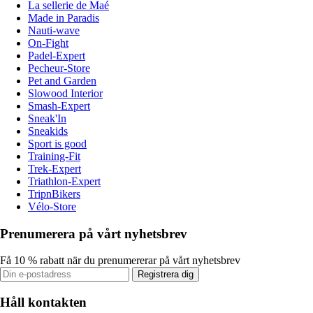
La sellerie de Maé
Made in Paradis
Nauti-wave
On-Fight
Padel-Expert
Pecheur-Store
Pet and Garden
Slowood Interior
Smash-Expert
Sneak'In
Sneakids
Sport is good
Training-Fit
Trek-Expert
Triathlon-Expert
TripnBikers
Vélo-Store
Prenumerera på vårt nyhetsbrev
Få 10 % rabatt när du prenumererar på vårt nyhetsbrev
Registrera dig
Håll kontakten