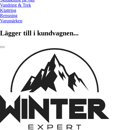
Vandring & Trek
Klattring
Rensning
Varumärken
Lägger till i kundvagnen...