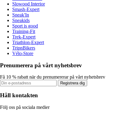
Slowood Interior
Smash-Expert
Sneak'In
Sneakids
Sport is good
Training-Fit
Trek-Expert
Triathlon-Expert
TripnBikers
Vélo-Store
Prenumerera på vårt nyhetsbrev
Få 10 % rabatt när du prenumererar på vårt nyhetsbrev
Registrera dig
Håll kontakten
Följ oss på sociala medier