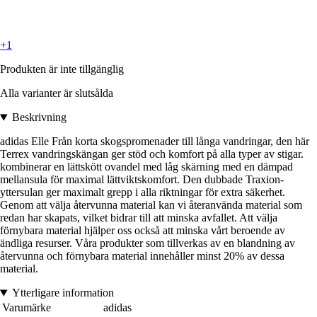
+1
Produkten är inte tillgänglig
Alla varianter är slutsålda
Beskrivning
adidas Elle Från korta skogspromenader till långa vandringar, den här
Terrex vandringskängan ger stöd och komfort på alla typer av stigar.
kombinerar en lättskött ovandel med låg skärning med en dämpad
mellansula för maximal lättviktskomfort. Den dubbade Traxion-
yttersulan ger maximalt grepp i alla riktningar för extra säkerhet.
Genom att välja återvunna material kan vi återanvända material som
redan har skapats, vilket bidrar till att minska avfallet. Att välja
förnybara material hjälper oss också att minska vårt beroende av
ändliga resurser. Våra produkter som tillverkas av en blandning av
återvunna och förnybara material innehåller minst 20% av dessa
material.
Ytterligare information
Varumärke
adidas