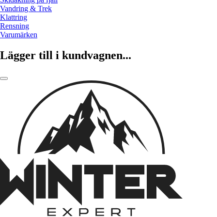
Vandring & Trek
Klattring
Rensning
Varumärken
Lägger till i kundvagnen...