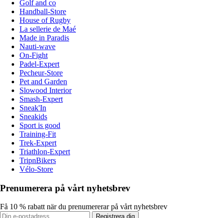
Golf and co
Handball-Store
House of Rugby
La sellerie de Maé
Made in Paradis
Nauti-wave
On-Fight
Padel-Expert
Pecheur-Store
Pet and Garden
Slowood Interior
Smash-Expert
Sneak'In
Sneakids
Sport is good
Training-Fit
Trek-Expert
Triathlon-Expert
TripnBikers
Vélo-Store
Prenumerera på vårt nyhetsbrev
Få 10 % rabatt när du prenumererar på vårt nyhetsbrev
Registrera dig