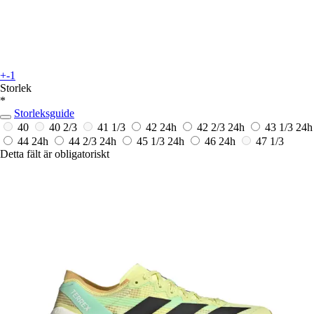
+-1
Storlek
*
Storleksguide
40
40 2/3
41 1/3
42
24h
42 2/3
24h
43 1/3
24h
44
24h
44 2/3
24h
45 1/3
24h
46
24h
47 1/3
Detta fält är obligatoriskt