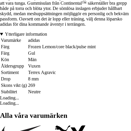
att vara tunga. Gummisulan från Continental™ säkerställer bra grepp
både på torra och blöta ytor. De sömlösa inslagen erbjuder hållbart
skydd, medan meshuppsättningen möjliggör en personlig och bekväm
passform. Oavsett om det är lopp eller träning, välj denna löparsko
adidas för dina kommande äventyr i terrängen.
Ytterligare information
Varumärke
adidas
Färg
Frozen Lemon/core black/pulse mint
Färg
Gul
Kön
Män
Åldersgrupp
Vuxen
Sortiment
Terrex Agravic
Drop
8 mm
Skons vikt (g)
269
Stabilitet
Neutre
Loading...
Loading...
Alla våra varumärken