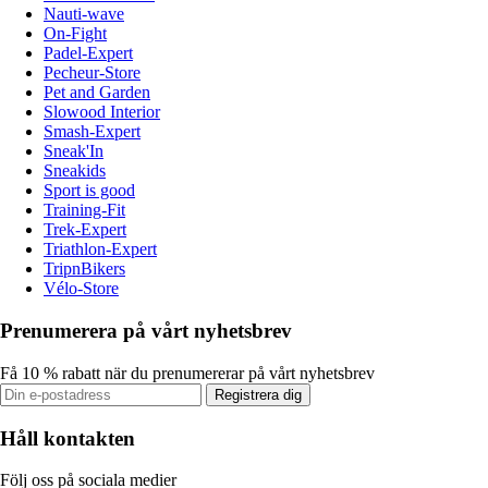
Nauti-wave
On-Fight
Padel-Expert
Pecheur-Store
Pet and Garden
Slowood Interior
Smash-Expert
Sneak'In
Sneakids
Sport is good
Training-Fit
Trek-Expert
Triathlon-Expert
TripnBikers
Vélo-Store
Prenumerera på vårt nyhetsbrev
Få 10 % rabatt när du prenumererar på vårt nyhetsbrev
Registrera dig
Håll kontakten
Följ oss på sociala medier