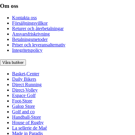
Om oss
Kontakta oss
Försäljningsvillkor
Returer och återbetalningar
Ansvarsfriskrivning
Betalningsmetoder
Priser och leveransalternativ
Integritetspolicy
Våra butiker
Basket-Center
Daily Bikers
Direct Running
Direct-Volley
Espace Golf
Foot-Store
Galop Store
Golf and co
Handball-Store
House of Rugby
La sellerie de Maé
Made in Paradis