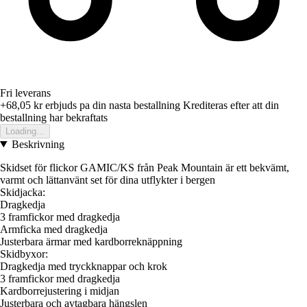
Fri leverans
+68,05 kr
erbjuds pa din nasta bestallning
Krediteras efter att din
bestallning har bekraftats
Loading...
Beskrivning
Skidset för flickor GAMIC/KS från Peak Mountain är ett bekvämt,
varmt och lättanvänt set för dina utflykter i bergen
Skidjacka:
Dragkedja
3 framfickor med dragkedja
Armficka med dragkedja
Justerbara ärmar med kardborreknäppning
Skidbyxor:
Dragkedja med tryckknappar och krok
3 framfickor med dragkedja
Kardborrejustering i midjan
Justerbara och avtagbara hängslen