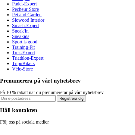
Padel-Expert
Pecheur-Store
Pet and Garden
Slowood Interior
Smash-Expert
Sneak'In
Sneakids
Sport is good
Training-Fit
Trek-Expert
Triathlon-Expert
TripnBikers
Vélo-Store
Prenumerera på vårt nyhetsbrev
Få 10 % rabatt när du prenumererar på vårt nyhetsbrev
Registrera dig
Håll kontakten
Följ oss på sociala medier