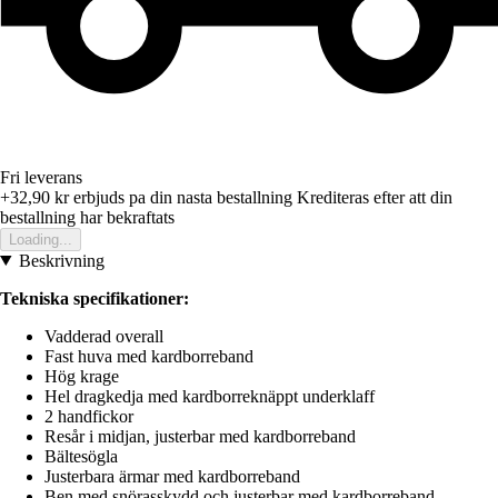
Fri leverans
+32,90 kr
erbjuds pa din nasta bestallning
Krediteras efter att din
bestallning har bekraftats
Loading...
Beskrivning
Tekniska specifikationer:
Vadderad overall
Fast huva med kardborreband
Hög krage
Hel dragkedja med kardborreknäppt underklaff
2 handfickor
Resår i midjan, justerbar med kardborreband
Bältesögla
Justerbara ärmar med kardborreband
Ben med snörasskydd och justerbar med kardborreband