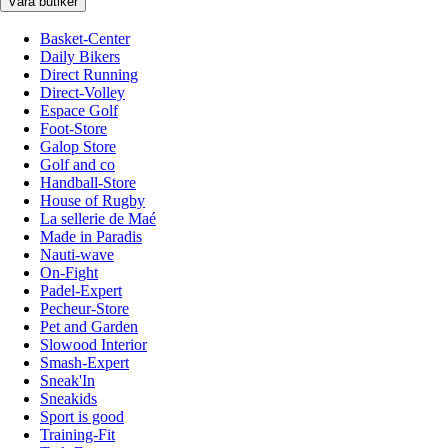
Våra butiker
Basket-Center
Daily Bikers
Direct Running
Direct-Volley
Espace Golf
Foot-Store
Galop Store
Golf and co
Handball-Store
House of Rugby
La sellerie de Maé
Made in Paradis
Nauti-wave
On-Fight
Padel-Expert
Pecheur-Store
Pet and Garden
Slowood Interior
Smash-Expert
Sneak'In
Sneakids
Sport is good
Training-Fit