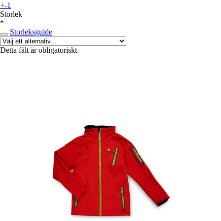
+-1
Storlek
*
Storleksguide
Detta fält är obligatoriskt