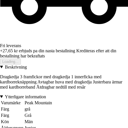
Fri leverans
+27,65 kr
erbjuds pa din nasta bestallning
Krediteras efter att din
bestallning har bekraftats
Loading...
Beskrivning
Dragkedja 3 framfickor med dragkedja 1 innerficka med
kardborreknäppning Avtagbar huva med dragkedja Justerbara ärmar
med kardborreband Åtdragbar nedtill med resår
Ytterligare information
Varumärke
Peak Mountain
Färg
grå
Färg
Grå
Kön
Män
Åldersgrupp
Junior