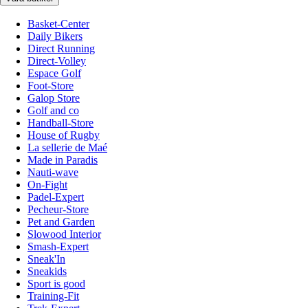
Basket-Center
Daily Bikers
Direct Running
Direct-Volley
Espace Golf
Foot-Store
Galop Store
Golf and co
Handball-Store
House of Rugby
La sellerie de Maé
Made in Paradis
Nauti-wave
On-Fight
Padel-Expert
Pecheur-Store
Pet and Garden
Slowood Interior
Smash-Expert
Sneak'In
Sneakids
Sport is good
Training-Fit