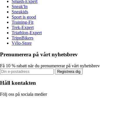
Smash-Expert
Sneak'In
Sneakids
Sport is good
Training-Fit
Trek-Expert
Triathlon-Expert
TripnBikers
Vélo-Store
Prenumerera på vårt nyhetsbrev
Få 10 % rabatt när du prenumererar på vårt nyhetsbrev
Registrera dig
Håll kontakten
Följ oss på sociala medier