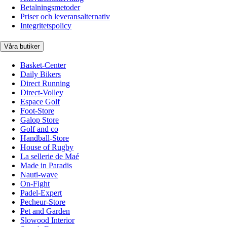
Betalningsmetoder
Priser och leveransalternativ
Integritetspolicy
Våra butiker
Basket-Center
Daily Bikers
Direct Running
Direct-Volley
Espace Golf
Foot-Store
Galop Store
Golf and co
Handball-Store
House of Rugby
La sellerie de Maé
Made in Paradis
Nauti-wave
On-Fight
Padel-Expert
Pecheur-Store
Pet and Garden
Slowood Interior