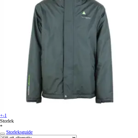
+-1
Storlek
*
Storleksguide