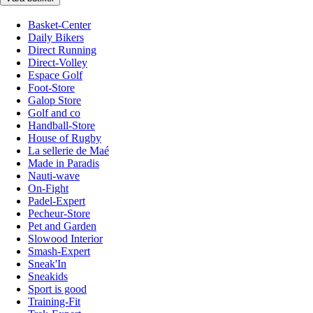
Basket-Center
Daily Bikers
Direct Running
Direct-Volley
Espace Golf
Foot-Store
Galop Store
Golf and co
Handball-Store
House of Rugby
La sellerie de Maé
Made in Paradis
Nauti-wave
On-Fight
Padel-Expert
Pecheur-Store
Pet and Garden
Slowood Interior
Smash-Expert
Sneak'In
Sneakids
Sport is good
Training-Fit