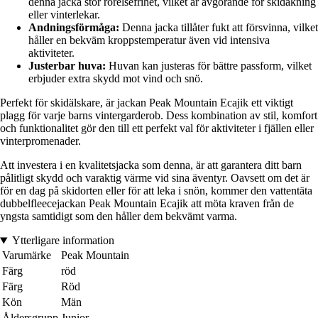
denna jacka stor rörelsefrihet, vilket är avgörande för skidåkning
eller vinterlekar.
Andningsförmåga:
Denna jacka tillåter fukt att försvinna, vilket
håller en bekväm kroppstemperatur även vid intensiva
aktiviteter.
Justerbar huva:
Huvan kan justeras för bättre passform, vilket
erbjuder extra skydd mot vind och snö.
Perfekt för skidälskare, är jackan Peak Mountain Ecajik ett viktigt
plagg för varje barns vintergarderob. Dess kombination av stil, komfort
och funktionalitet gör den till ett perfekt val för aktiviteter i fjällen eller
vinterpromenader.
Att investera i en kvalitetsjacka som denna, är att garantera ditt barn
pålitligt skydd och varaktig värme vid sina äventyr. Oavsett om det är
för en dag på skidorten eller för att leka i snön, kommer den vattentäta
dubbelfleecejackan Peak Mountain Ecajik att möta kraven från de
yngsta samtidigt som den håller dem bekvämt varma.
Ytterligare information
Varumärke
Peak Mountain
Färg
röd
Färg
Röd
Kön
Män
Åldersgrupp
Junior