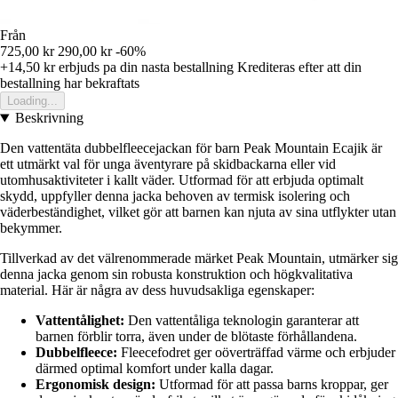
Från
725,00 kr
290,00 kr
-60%
+14,50 kr
erbjuds pa din nasta bestallning
Krediteras efter att din
bestallning har bekraftats
Loading...
Beskrivning
Den vattentäta dubbelfleecejackan för barn Peak Mountain Ecajik är
ett utmärkt val för unga äventyrare på skidbackarna eller vid
utomhusaktiviteter i kallt väder. Utformad för att erbjuda optimalt
skydd, uppfyller denna jacka behoven av termisk isolering och
väderbeständighet, vilket gör att barnen kan njuta av sina utflykter utan
bekymmer.
Tillverkad av det välrenommerade märket Peak Mountain, utmärker sig
denna jacka genom sin robusta konstruktion och högkvalitativa
material. Här är några av dess huvudsakliga egenskaper:
Vattentålighet:
Den vattentåliga teknologin garanterar att
barnen förblir torra, även under de blötaste förhållandena.
Dubbelfleece:
Fleecefodret ger oöverträffad värme och erbjuder
därmed optimal komfort under kalla dagar.
Ergonomisk design:
Utformad för att passa barns kroppar, ger