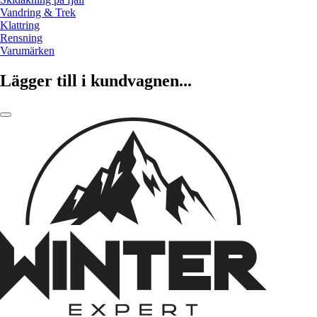
Vandring & Trek
Klattring
Rensning
Varumärken
Lägger till i kundvagnen...