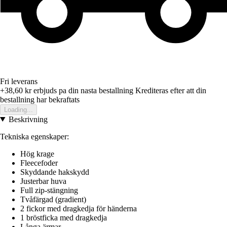
Fri leverans
+38,60 kr
erbjuds pa din nasta bestallning
Krediteras efter att din
bestallning har bekraftats
Loading...
Beskrivning
Tekniska egenskaper:
Hög krage
Fleecefoder
Skyddande hakskydd
Justerbar huva
Full zip-stängning
Tvåfärgad (gradient)
2 fickor med dragkedja för händerna
1 bröstficka med dragkedja
Långa ärmar