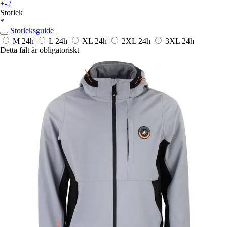
+-2
Storlek
*
Storleksguide
M
24h
L
24h
XL
24h
2XL
24h
3XL
24h
Detta fält är obligatoriskt