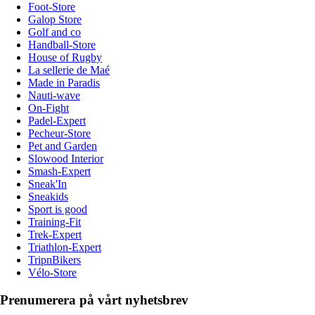
Foot-Store
Galop Store
Golf and co
Handball-Store
House of Rugby
La sellerie de Maé
Made in Paradis
Nauti-wave
On-Fight
Padel-Expert
Pecheur-Store
Pet and Garden
Slowood Interior
Smash-Expert
Sneak'In
Sneakids
Sport is good
Training-Fit
Trek-Expert
Triathlon-Expert
TripnBikers
Vélo-Store
Prenumerera på vårt nyhetsbrev