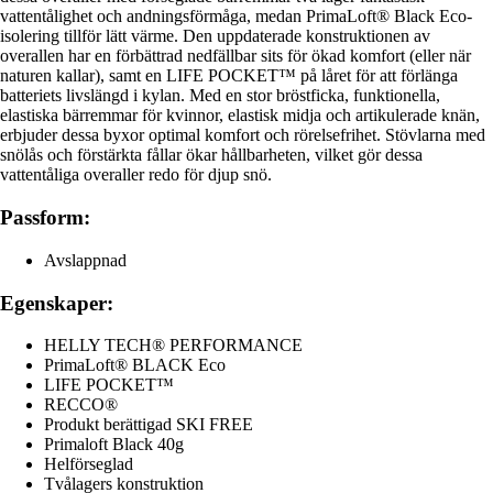
vattentålighet och andningsförmåga, medan PrimaLoft® Black Eco-
isolering tillför lätt värme. Den uppdaterade konstruktionen av
overallen har en förbättrad nedfällbar sits för ökad komfort (eller när
naturen kallar), samt en LIFE POCKET™ på låret för att förlänga
batteriets livslängd i kylan. Med en stor bröstficka, funktionella,
elastiska bärremmar för kvinnor, elastisk midja och artikulerade knän,
erbjuder dessa byxor optimal komfort och rörelsefrihet. Stövlarna med
snölås och förstärkta fållar ökar hållbarheten, vilket gör dessa
vattentåliga overaller redo för djup snö.
Passform:
Avslappnad
Egenskaper:
HELLY TECH® PERFORMANCE
PrimaLoft® BLACK Eco
LIFE POCKET™
RECCO®
Produkt berättigad SKI FREE
Primaloft Black 40g
Helförseglad
Tvålagers konstruktion