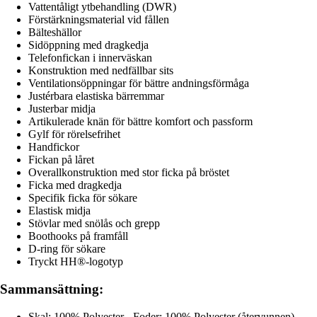
Vattentåligt ytbehandling (DWR)
Förstärkningsmaterial vid fållen
Bälteshällor
Sidöppning med dragkedja
Telefonfickan i innerväskan
Konstruktion med nedfällbar sits
Ventilationsöppningar för bättre andningsförmåga
Justérbara elastiska bärremmar
Justerbar midja
Artikulerade knän för bättre komfort och passform
Gylf för rörelsefrihet
Handfickor
Fickan på låret
Overallkonstruktion med stor ficka på bröstet
Ficka med dragkedja
Specifik ficka för sökare
Elastisk midja
Stövlar med snölås och grepp
Boothooks på framfåll
D-ring för sökare
Tryckt HH®-logotyp
Sammansättning:
Skal: 100% Polyester - Foder: 100% Polyester (återvunnen)