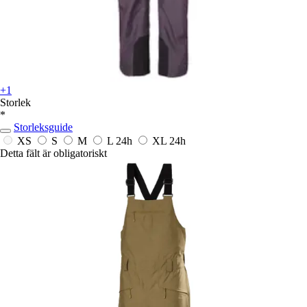
+1
Storlek
*
Storleksguide
XS
S
M
L
24h
XL
24h
Detta fält är obligatoriskt