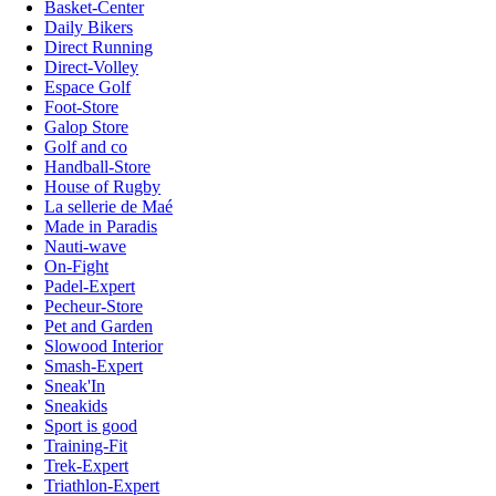
Basket-Center
Daily Bikers
Direct Running
Direct-Volley
Espace Golf
Foot-Store
Galop Store
Golf and co
Handball-Store
House of Rugby
La sellerie de Maé
Made in Paradis
Nauti-wave
On-Fight
Padel-Expert
Pecheur-Store
Pet and Garden
Slowood Interior
Smash-Expert
Sneak'In
Sneakids
Sport is good
Training-Fit
Trek-Expert
Triathlon-Expert