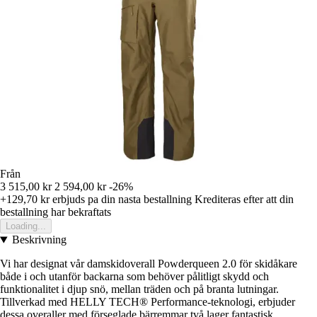
Från
3 515,00 kr
2 594,00 kr
-26%
+129,70 kr
erbjuds pa din nasta bestallning
Krediteras efter att din
bestallning har bekraftats
Loading...
Beskrivning
Vi har designat vår damskidoverall Powderqueen 2.0 för skidåkare
både i och utanför backarna som behöver pålitligt skydd och
funktionalitet i djup snö, mellan träden och på branta lutningar.
Tillverkad med HELLY TECH® Performance-teknologi, erbjuder
dessa overaller med förseglade bärremmar två lager fantastisk