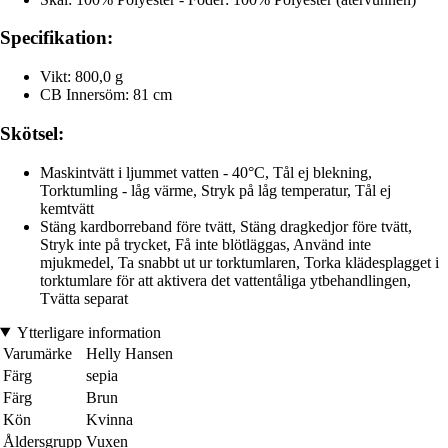
Specifikation:
Vikt: 800,0 g
CB Innersöm: 81 cm
Skötsel:
Maskintvätt i ljummet vatten - 40°C, Tål ej blekning,
Torktumling - låg värme, Stryk på låg temperatur, Tål ej
kemtvätt
Stäng kardborreband före tvätt, Stäng dragkedjor före tvätt,
Stryk inte på trycket, Få inte blötläggas, Använd inte
mjukmedel, Ta snabbt ut ur torktumlaren, Torka klädesplagget i
torktumlare för att aktivera det vattentåliga ytbehandlingen,
Tvätta separat
Ytterligare information
Varumärke
Helly Hansen
Färg
sepia
Färg
Brun
Kön
Kvinna
Åldersgrupp
Vuxen