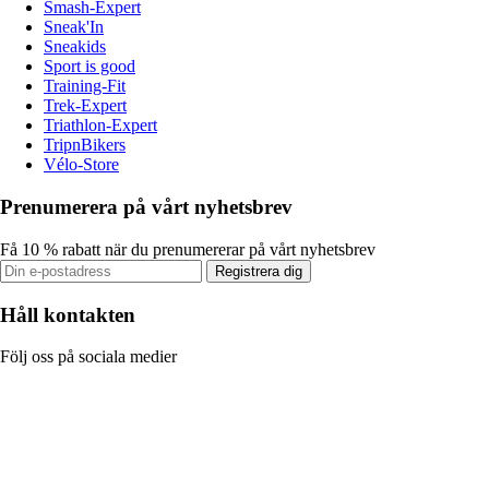
Smash-Expert
Sneak'In
Sneakids
Sport is good
Training-Fit
Trek-Expert
Triathlon-Expert
TripnBikers
Vélo-Store
Prenumerera på vårt nyhetsbrev
Få 10 % rabatt när du prenumererar på vårt nyhetsbrev
Registrera dig
Håll kontakten
Följ oss på sociala medier