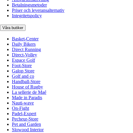
Betalningsmetoder
Priser och leveransalternativ
Integritetspolicy
Våra butiker
Basket-Center
Daily Bikers
Direct Running
Direct-Volley
Espace Golf
Foot-Store
Galop Store
Golf and co
Handball-Store
House of Rugby
La sellerie de Maé
Made in Paradis
Nauti-wave
On-Fight
Padel-Expert
Pecheur-Store
Pet and Garden
Slowood Interior