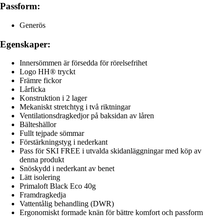
Passform:
Generös
Egenskaper:
Innersömmen är försedda för rörelsefrihet
Logo HH® tryckt
Främre fickor
Lårficka
Konstruktion i 2 lager
Mekaniskt stretchtyg i två riktningar
Ventilationsdragkedjor på baksidan av låren
Bälteshällor
Fullt tejpade sömmar
Förstärkningstyg i nederkant
Pass för SKI FREE i utvalda skidanläggningar med köp av
denna produkt
Snöskydd i nederkant av benet
Lätt isolering
Primaloft Black Eco 40g
Framdragkedja
Vattentålig behandling (DWR)
Ergonomiskt formade knän för bättre komfort och passform