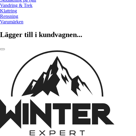
Vandring & Trek
Klattring
Rensning
Varumärken
Lägger till i kundvagnen...