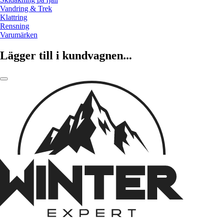
Vandring & Trek
Klattring
Rensning
Varumärken
Lägger till i kundvagnen...