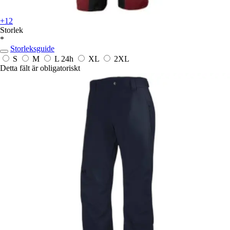
+12
Storlek
*
Storleksguide
S
M
L
24h
XL
2XL
Detta fält är obligatoriskt