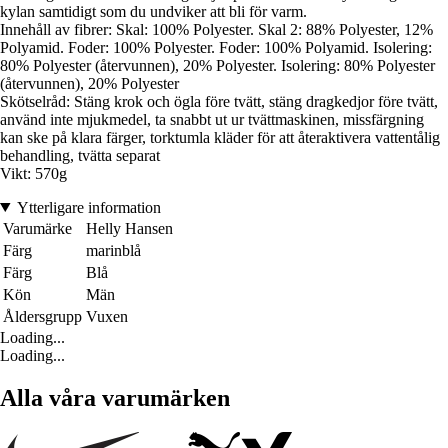
kylan samtidigt som du undviker att bli för varm.
Innehåll av fibrer: Skal: 100% Polyester. Skal 2: 88% Polyester, 12%
Polyamid. Foder: 100% Polyester. Foder: 100% Polyamid. Isolering:
80% Polyester (återvunnen), 20% Polyester. Isolering: 80% Polyester
(återvunnen), 20% Polyester
Skötselråd: Stäng krok och ögla före tvätt, stäng dragkedjor före tvätt,
använd inte mjukmedel, ta snabbt ut ur tvättmaskinen, missfärgning
kan ske på klara färger, torktumla kläder för att återaktivera vattentålig
behandling, tvätta separat
Vikt: 570g
Ytterligare information
Varumärke
Helly Hansen
Färg
marinblå
Färg
Blå
Kön
Män
Åldersgrupp
Vuxen
Loading...
Loading...
Alla våra varumärken