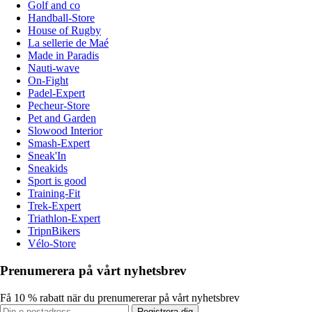
Golf and co
Handball-Store
House of Rugby
La sellerie de Maé
Made in Paradis
Nauti-wave
On-Fight
Padel-Expert
Pecheur-Store
Pet and Garden
Slowood Interior
Smash-Expert
Sneak'In
Sneakids
Sport is good
Training-Fit
Trek-Expert
Triathlon-Expert
TripnBikers
Vélo-Store
Prenumerera på vårt nyhetsbrev
Få 10 % rabatt när du prenumererar på vårt nyhetsbrev
Registrera dig