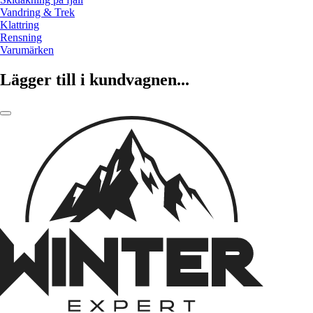
Vandring & Trek
Klattring
Rensning
Varumärken
Lägger till i kundvagnen...