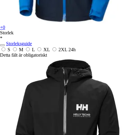
+0
Storlek
*
Storleksguide
S
M
L
XL
2XL
24h
Detta fält är obligatoriskt