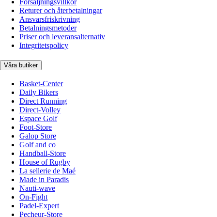
Försäljningsvillkor
Returer och återbetalningar
Ansvarsfriskrivning
Betalningsmetoder
Priser och leveransalternativ
Integritetspolicy
Våra butiker
Basket-Center
Daily Bikers
Direct Running
Direct-Volley
Espace Golf
Foot-Store
Galop Store
Golf and co
Handball-Store
House of Rugby
La sellerie de Maé
Made in Paradis
Nauti-wave
On-Fight
Padel-Expert
Pecheur-Store