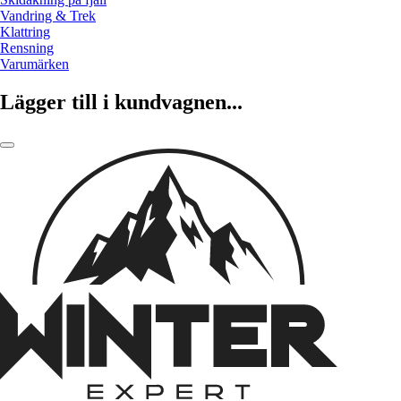
Vandring & Trek
Klattring
Rensning
Varumärken
Lägger till i kundvagnen...