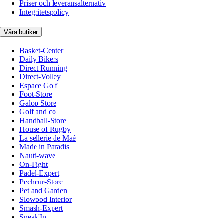
Priser och leveransalternativ
Integritetspolicy
Våra butiker
Basket-Center
Daily Bikers
Direct Running
Direct-Volley
Espace Golf
Foot-Store
Galop Store
Golf and co
Handball-Store
House of Rugby
La sellerie de Maé
Made in Paradis
Nauti-wave
On-Fight
Padel-Expert
Pecheur-Store
Pet and Garden
Slowood Interior
Smash-Expert
Sneak'In