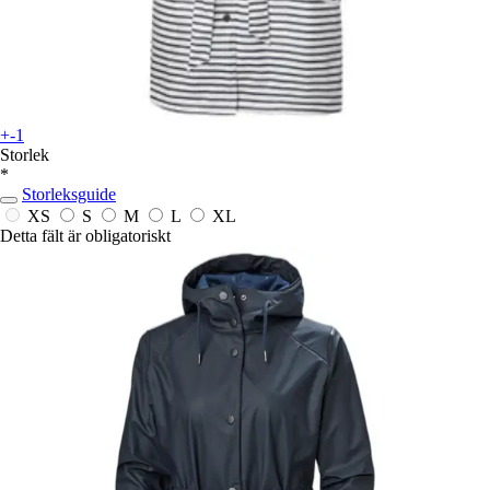
+-1
Storlek
*
Storleksguide
XS
S
M
L
XL
Detta fält är obligatoriskt