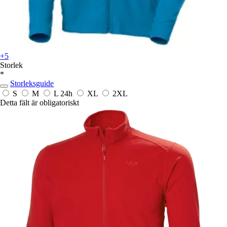
+5
Storlek
*
Storleksguide
S
M
L
24h
XL
2XL
Detta fält är obligatoriskt