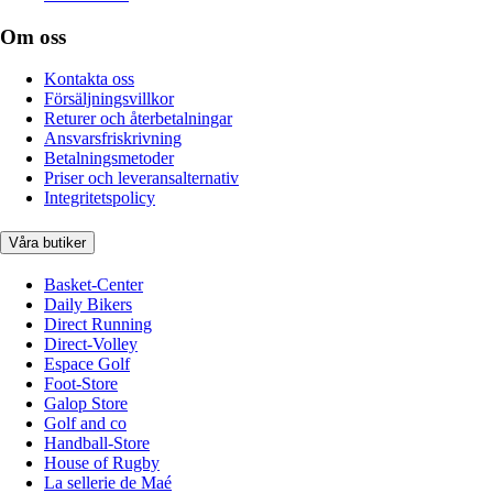
Om oss
Kontakta oss
Försäljningsvillkor
Returer och återbetalningar
Ansvarsfriskrivning
Betalningsmetoder
Priser och leveransalternativ
Integritetspolicy
Våra butiker
Basket-Center
Daily Bikers
Direct Running
Direct-Volley
Espace Golf
Foot-Store
Galop Store
Golf and co
Handball-Store
House of Rugby
La sellerie de Maé