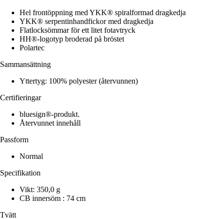
Hel frontöppning med YKK® spiralformad dragkedja
YKK® serpentinhandfickor med dragkedja
Flatlocksömmar för ett litet fotavtryck
HH®-logotyp broderad på bröstet
Polartec
Sammansättning
Yttertyg: 100% polyester (återvunnen)
Certifieringar
bluesign®-produkt.
Återvunnet innehåll
Passform
Normal
Specifikation
Vikt: 350,0 g
CB innersöm : 74 cm
Tvätt