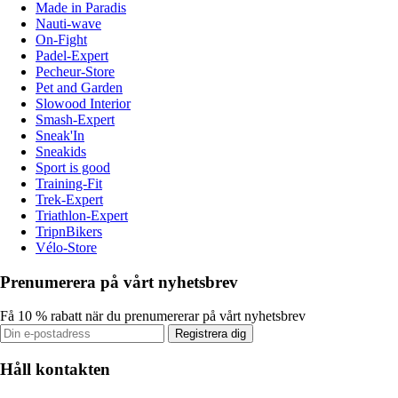
Made in Paradis
Nauti-wave
On-Fight
Padel-Expert
Pecheur-Store
Pet and Garden
Slowood Interior
Smash-Expert
Sneak'In
Sneakids
Sport is good
Training-Fit
Trek-Expert
Triathlon-Expert
TripnBikers
Vélo-Store
Prenumerera på vårt nyhetsbrev
Få 10 % rabatt när du prenumererar på vårt nyhetsbrev
Registrera dig
Håll kontakten