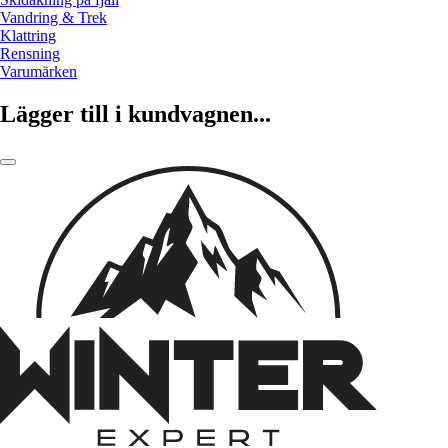
Vandring & Trek
Klattring
Rensning
Varumärken
Lägger till i kundvagnen...