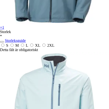
+1
Storlek
*
Storleksguide
S
M
L
XL
2XL
Detta fält är obligatoriskt