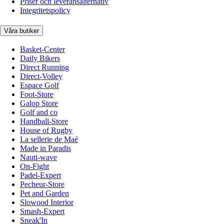
Priser och leveransalternativ
Integritetspolicy
Våra butiker
Basket-Center
Daily Bikers
Direct Running
Direct-Volley
Espace Golf
Foot-Store
Galop Store
Golf and co
Handball-Store
House of Rugby
La sellerie de Maé
Made in Paradis
Nauti-wave
On-Fight
Padel-Expert
Pecheur-Store
Pet and Garden
Slowood Interior
Smash-Expert
Sneak'In