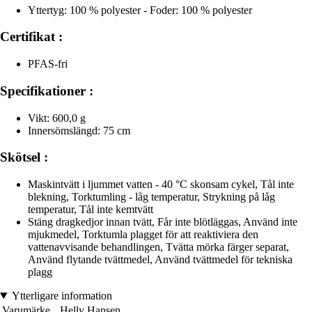
Yttertyg: 100 % polyester - Foder: 100 % polyester
Certifikat :
PFAS-fri
Specifikationer :
Vikt: 600,0 g
Innersömslängd: 75 cm
Skötsel :
Maskintvätt i ljummet vatten - 40 °C skonsam cykel, Tål inte
blekning, Torktumling - låg temperatur, Strykning på låg
temperatur, Tål inte kemtvätt
Stäng dragkedjor innan tvätt, Får inte blötläggas, Använd inte
mjukmedel, Torktumla plagget för att reaktiviera den
vattenavvisande behandlingen, Tvätta mörka färger separat,
Använd flytande tvättmedel, Använd tvättmedel för tekniska
plagg
Ytterligare information
Varumärke
Helly Hansen