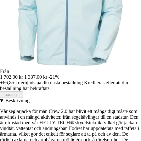
Från
1 702,00 kr
1 337,00 kr
-21%
+66,85 kr
erbjuds pa din nasta bestallning
Krediteras efter att din
bestallning har bekraftats
Loading...
Beskrivning
Vår seglarjacka för män Crew 2.0 har blivit ett mångsidigt måste som
används i en mängd aktiviteter, från segeltävlingar till en stadstur. Den
är utrustad med vår HELLY TECH® skyddsteknik, vilket gör jackan
vindtät, vattentät och andningsbar. Fodret har uppdaterats med taffeta i
ärmarna, vilket gör det enkelt för seglare att ta på och av den. De
rörliga axlarna och armbågarna möjliggör också rörelsefrihet. De