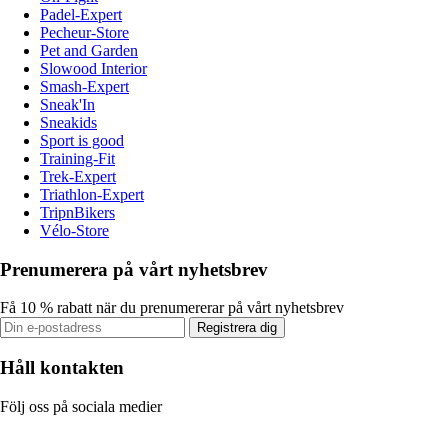
Padel-Expert
Pecheur-Store
Pet and Garden
Slowood Interior
Smash-Expert
Sneak'In
Sneakids
Sport is good
Training-Fit
Trek-Expert
Triathlon-Expert
TripnBikers
Vélo-Store
Prenumerera på vårt nyhetsbrev
Få 10 % rabatt när du prenumererar på vårt nyhetsbrev
Registrera dig
Håll kontakten
Följ oss på sociala medier