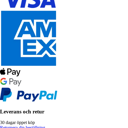
Leverans och retur
30 dagar öppet köp
Returnera din beställning