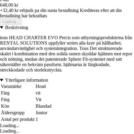
648,00 kr
+32,40 kr
erbjuds pa din nasta bestallning
Krediteras efter att din
bestallning har bekraftats
Loading...
Beskrivning
tous HEAD CHARTER EVO Precis som uthyrningsprodukterna från
RENTAL SOLUTIONS uppfyller serien alla krav på hållbarhet,
användarvänlighet och systemintegration. Tous Det strukturerade
skalet i kombination med den solida ramen skyddar hjälmen mot repor
och nötning, medan det patenterade Sphere Fit-systemet med ratt
säkerställer en bekväm passform. hjälmarna är färgkodade,
streckkodade och storlekstryckta.
Ytterligare information
Varumärke
Head
Färg
vit
Färg
Vit
Kön
Blandad
Åldersgrupp
Junior
Antal per produkt
1
Loading...
Loading...