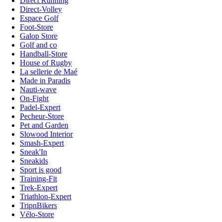
Direct Running
Direct-Volley
Espace Golf
Foot-Store
Galop Store
Golf and co
Handball-Store
House of Rugby
La sellerie de Maé
Made in Paradis
Nauti-wave
On-Fight
Padel-Expert
Pecheur-Store
Pet and Garden
Slowood Interior
Smash-Expert
Sneak'In
Sneakids
Sport is good
Training-Fit
Trek-Expert
Triathlon-Expert
TripnBikers
Vélo-Store