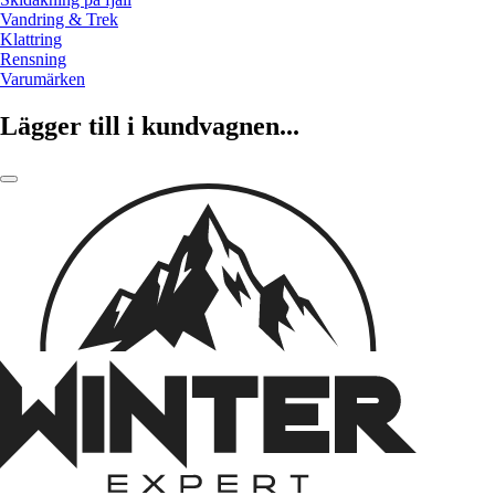
Vandring & Trek
Klattring
Rensning
Varumärken
Lägger till i kundvagnen...