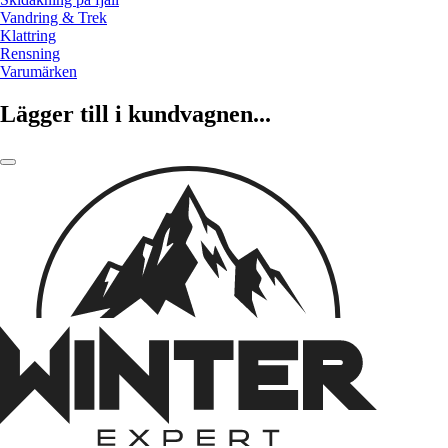
Vandring & Trek
Klattring
Rensning
Varumärken
Lägger till i kundvagnen...