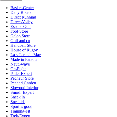
Basket-Center
Daily Bikers
Direct Running
Direct-Volley
Espace Golf
Foot-Store
Galop Store
Golf and co
Handball-Store
House of Rugby
La sellerie de Maé
Made in Paradis
Nauti-wave
On-Fight
Padel-Expert
Pecheur-Store
Pet and Garden
Slowood Interior
Smash-Expert
Sneak'In
Sneakids
Sport is good
Training-Fit
Trek-Expert