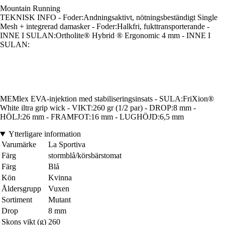
Mountain Running
TEKNISK INFO - Foder:Andningsaktivt, nötningsbeständigt Single
Mesh + integrerad damasker - Foder:Halkfri, fukttransporterande -
INNE I SULAN:Ortholite® Hybrid ® Ergonomic 4 mm - INNE I
SULAN:
MEMlex EVA-injektion med stabiliseringsinsats - SULA:FriXion®
White iltra grip wick - VIKT:260 gr (1/2 par) - DROP:8 mm -
HÖLJ:26 mm - FRAMFOT:16 mm - LUGHÖJD:6,5 mm
Ytterligare information
Varumärke
La Sportiva
Färg
stormblå/körsbärstomat
Färg
Blå
Kön
Kvinna
Åldersgrupp
Vuxen
Sortiment
Mutant
Drop
8 mm
Skons vikt (g)
260